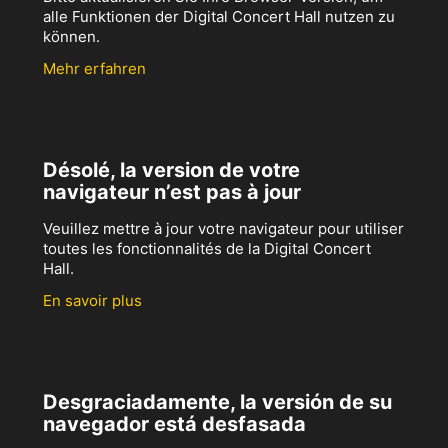
alle Funktionen der Digital Concert Hall nutzen zu
können.
Mehr erfahren
Désolé, la version de votre
navigateur n’est pas à jour
Veuillez mettre à jour votre navigateur pour utiliser
toutes les fonctionnalités de la Digital Concert
Hall.
En savoir plus
Desgraciadamente, la versión de su
navegador está desfasada