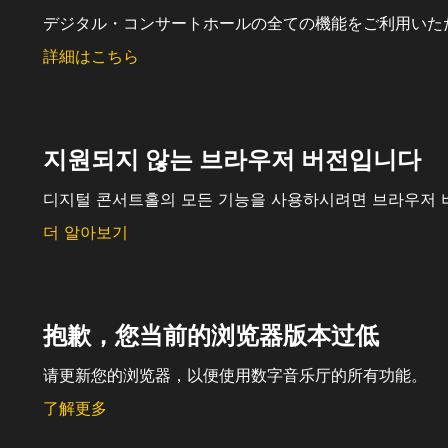
デジタル・コンサートホールの全ての機能をご利用いた
詳細はこちら
지원되지 않는 브라우저 버전입니다
디지털 콘서트홀의 모든 기능을 사용하시려면 브라우저 
더 알아보기
抱歉，您当前的浏览器版本过低
请更新您的浏览器，以便使用数字音乐厅的所有功能。
了解更多