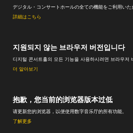
デジタル・コンサートホールの全ての機能をご利用いた
詳細はこちら
지원되지 않는 브라우저 버전입니다
디지털 콘서트홀의 모든 기능을 사용하시려면 브라우저 
더 알아보기
抱歉，您当前的浏览器版本过低
请更新您的浏览器，以便使用数字音乐厅的所有功能。
了解更多