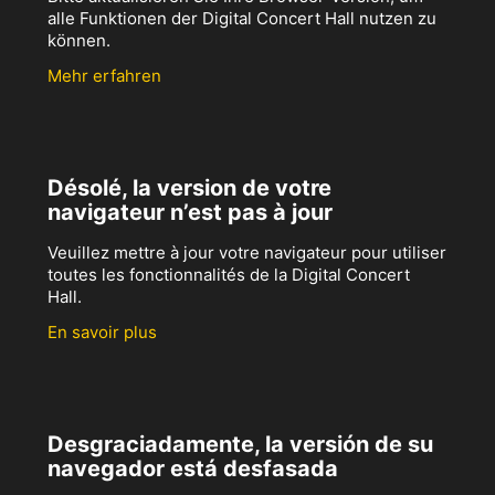
alle Funktionen der Digital Concert Hall nutzen zu
können.
Mehr erfahren
Désolé, la version de votre
navigateur n’est pas à jour
Veuillez mettre à jour votre navigateur pour utiliser
toutes les fonctionnalités de la Digital Concert
Hall.
En savoir plus
Desgraciadamente, la versión de su
navegador está desfasada