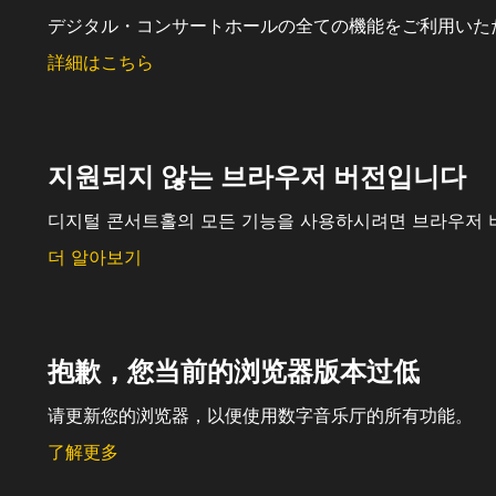
デジタル・コンサートホールの全ての機能をご利用いた
詳細はこちら
지원되지 않는 브라우저 버전입니다
디지털 콘서트홀의 모든 기능을 사용하시려면 브라우저 
더 알아보기
抱歉，您当前的浏览器版本过低
请更新您的浏览器，以便使用数字音乐厅的所有功能。
了解更多