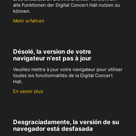
alle Funktionen der Digital Concert Hall nutzen zu
können.
Mehr erfahren
Désolé, la version de votre
navigateur n’est pas à jour
Veuillez mettre à jour votre navigateur pour utiliser
toutes les fonctionnalités de la Digital Concert
Hall.
En savoir plus
Desgraciadamente, la versión de su
navegador está desfasada