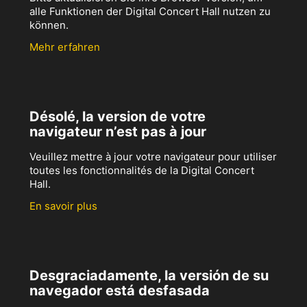
alle Funktionen der Digital Concert Hall nutzen zu
können.
Mehr erfahren
Désolé, la version de votre
navigateur n’est pas à jour
Veuillez mettre à jour votre navigateur pour utiliser
toutes les fonctionnalités de la Digital Concert
Hall.
En savoir plus
Desgraciadamente, la versión de su
navegador está desfasada