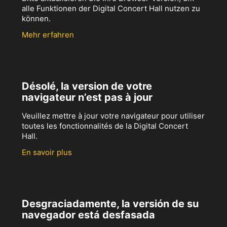
alle Funktionen der Digital Concert Hall nutzen zu
können.
Mehr erfahren
Désolé, la version de votre
navigateur n’est pas à jour
Veuillez mettre à jour votre navigateur pour utiliser
toutes les fonctionnalités de la Digital Concert
Hall.
En savoir plus
Desgraciadamente, la versión de su
navegador está desfasada