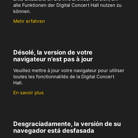
alle Funktionen der Digital Concert Hall nutzen zu
können.
Mehr erfahren
Désolé, la version de votre
navigateur n’est pas à jour
Veuillez mettre à jour votre navigateur pour utiliser
toutes les fonctionnalités de la Digital Concert
Hall.
En savoir plus
Desgraciadamente, la versión de su
navegador está desfasada