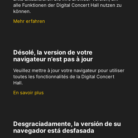
alle Funktionen der Digital Concert Hall nutzen zu
können.
Mehr erfahren
Désolé, la version de votre
navigateur n’est pas à jour
Veuillez mettre à jour votre navigateur pour utiliser
toutes les fonctionnalités de la Digital Concert
Hall.
En savoir plus
Desgraciadamente, la versión de su
navegador está desfasada