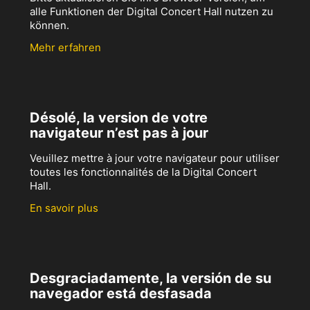
alle Funktionen der Digital Concert Hall nutzen zu
können.
Mehr erfahren
Désolé, la version de votre
navigateur n’est pas à jour
Veuillez mettre à jour votre navigateur pour utiliser
toutes les fonctionnalités de la Digital Concert
Hall.
En savoir plus
Desgraciadamente, la versión de su
navegador está desfasada