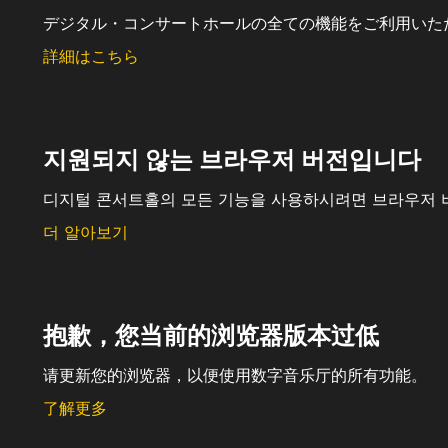
デジタル・コンサートホールの全ての機能をご利用いた
詳細はこちら
지원되지 않는 브라우저 버전입니다
디지털 콘서트홀의 모든 기능을 사용하시려면 브라우저 
더 알아보기
抱歉，您当前的浏览器版本过低
请更新您的浏览器，以便使用数字音乐厅的所有功能。
了解更多