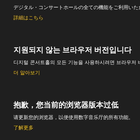
デジタル・コンサートホールの全ての機能をご利用いた
詳細はこちら
지원되지 않는 브라우저 버전입니다
디지털 콘서트홀의 모든 기능을 사용하시려면 브라우저 
더 알아보기
抱歉，您当前的浏览器版本过低
请更新您的浏览器，以便使用数字音乐厅的所有功能。
了解更多