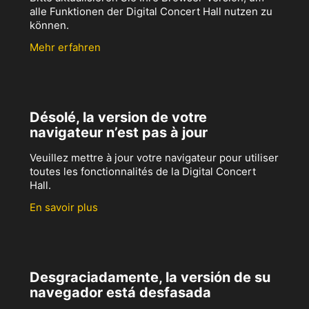
alle Funktionen der Digital Concert Hall nutzen zu
können.
Mehr erfahren
Désolé, la version de votre
navigateur n’est pas à jour
Veuillez mettre à jour votre navigateur pour utiliser
toutes les fonctionnalités de la Digital Concert
Hall.
En savoir plus
Desgraciadamente, la versión de su
navegador está desfasada