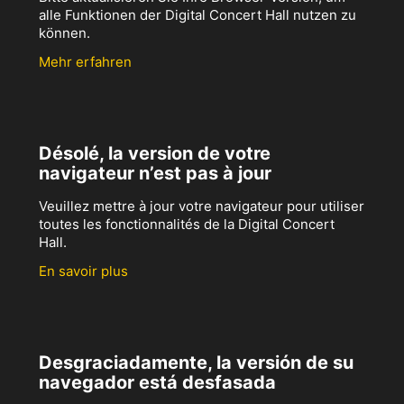
alle Funktionen der Digital Concert Hall nutzen zu
können.
Mehr erfahren
Désolé, la version de votre
navigateur n’est pas à jour
Veuillez mettre à jour votre navigateur pour utiliser
toutes les fonctionnalités de la Digital Concert
Hall.
En savoir plus
Desgraciadamente, la versión de su
navegador está desfasada