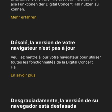
alle Funktionen der Digital Concert Hall nutzen zu
können.
Mehr erfahren
Désolé, la version de votre
navigateur n’est pas à jour
Veuillez mettre à jour votre navigateur pour utiliser
toutes les fonctionnalités de la Digital Concert
Hall.
En savoir plus
Desgraciadamente, la versión de su
navegador está desfasada