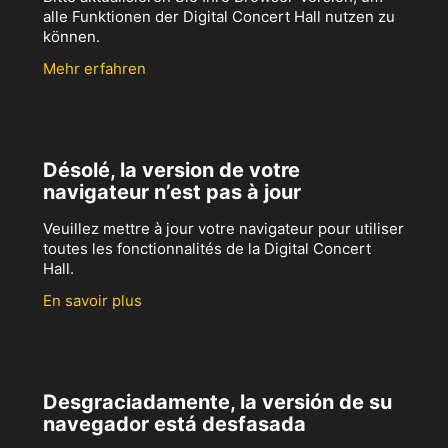
alle Funktionen der Digital Concert Hall nutzen zu
können.
Mehr erfahren
Désolé, la version de votre
navigateur n’est pas à jour
Veuillez mettre à jour votre navigateur pour utiliser
toutes les fonctionnalités de la Digital Concert
Hall.
En savoir plus
Desgraciadamente, la versión de su
navegador está desfasada