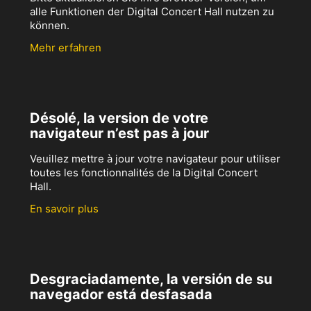
alle Funktionen der Digital Concert Hall nutzen zu
können.
Mehr erfahren
Désolé, la version de votre
navigateur n’est pas à jour
Veuillez mettre à jour votre navigateur pour utiliser
toutes les fonctionnalités de la Digital Concert
Hall.
En savoir plus
Desgraciadamente, la versión de su
navegador está desfasada