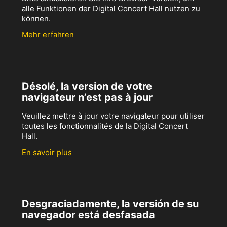
alle Funktionen der Digital Concert Hall nutzen zu
können.
Mehr erfahren
Désolé, la version de votre
navigateur n’est pas à jour
Veuillez mettre à jour votre navigateur pour utiliser
toutes les fonctionnalités de la Digital Concert
Hall.
En savoir plus
Desgraciadamente, la versión de su
navegador está desfasada