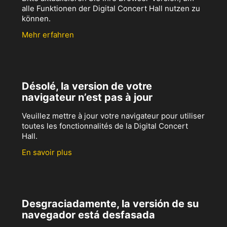
alle Funktionen der Digital Concert Hall nutzen zu
können.
Mehr erfahren
Désolé, la version de votre
navigateur n’est pas à jour
Veuillez mettre à jour votre navigateur pour utiliser
toutes les fonctionnalités de la Digital Concert
Hall.
En savoir plus
Desgraciadamente, la versión de su
navegador está desfasada