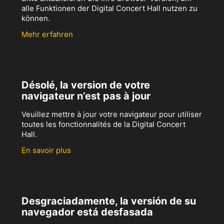
alle Funktionen der Digital Concert Hall nutzen zu
können.
Mehr erfahren
Désolé, la version de votre
navigateur n’est pas à jour
Veuillez mettre à jour votre navigateur pour utiliser
toutes les fonctionnalités de la Digital Concert
Hall.
En savoir plus
Desgraciadamente, la versión de su
navegador está desfasada