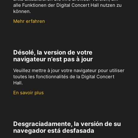
alle Funktionen der Digital Concert Hall nutzen zu
können.
Mehr erfahren
Désolé, la version de votre
navigateur n’est pas à jour
Veuillez mettre à jour votre navigateur pour utiliser
toutes les fonctionnalités de la Digital Concert
Hall.
En savoir plus
Desgraciadamente, la versión de su
navegador está desfasada