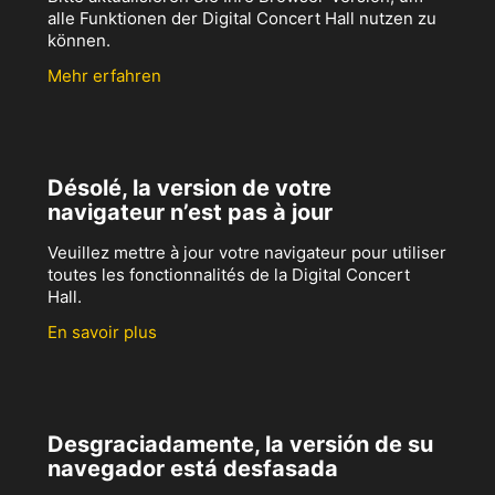
alle Funktionen der Digital Concert Hall nutzen zu
können.
Mehr erfahren
Désolé, la version de votre
navigateur n’est pas à jour
Veuillez mettre à jour votre navigateur pour utiliser
toutes les fonctionnalités de la Digital Concert
Hall.
En savoir plus
Desgraciadamente, la versión de su
navegador está desfasada