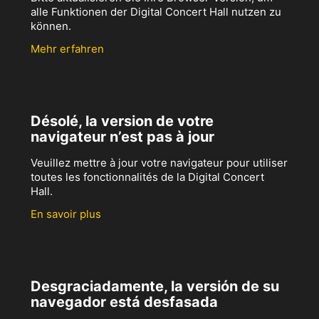
alle Funktionen der Digital Concert Hall nutzen zu
können.
Mehr erfahren
Désolé, la version de votre
navigateur n’est pas à jour
Veuillez mettre à jour votre navigateur pour utiliser
toutes les fonctionnalités de la Digital Concert
Hall.
En savoir plus
Desgraciadamente, la versión de su
navegador está desfasada