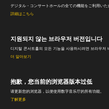
デジタル・コンサートホールの全ての機能をご利用いた
詳細はこちら
지원되지 않는 브라우저 버전입니다
디지털 콘서트홀의 모든 기능을 사용하시려면 브라우저 
더 알아보기
抱歉，您当前的浏览器版本过低
请更新您的浏览器，以便使用数字音乐厅的所有功能。
了解更多