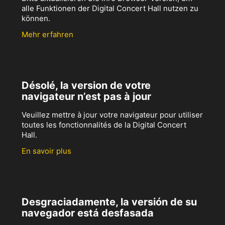
alle Funktionen der Digital Concert Hall nutzen zu
können.
Mehr erfahren
Désolé, la version de votre
navigateur n’est pas à jour
Veuillez mettre à jour votre navigateur pour utiliser
toutes les fonctionnalités de la Digital Concert
Hall.
En savoir plus
Desgraciadamente, la versión de su
navegador está desfasada