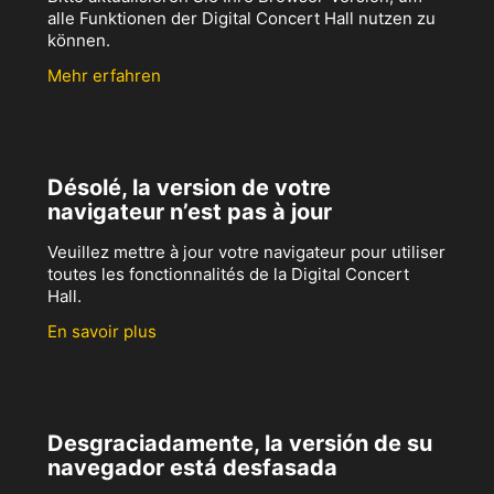
alle Funktionen der Digital Concert Hall nutzen zu
können.
Mehr erfahren
Désolé, la version de votre
navigateur n’est pas à jour
Veuillez mettre à jour votre navigateur pour utiliser
toutes les fonctionnalités de la Digital Concert
Hall.
En savoir plus
Desgraciadamente, la versión de su
navegador está desfasada