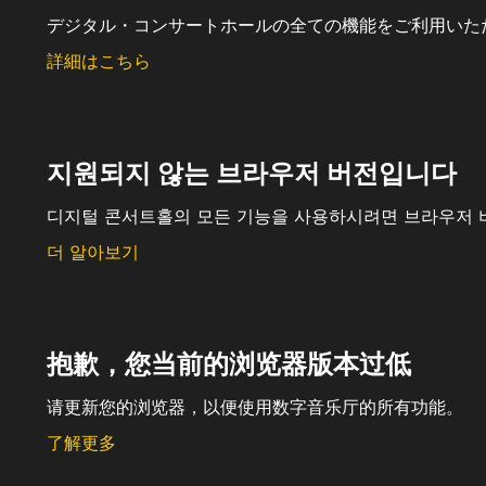
デジタル・コンサートホールの全ての機能をご利用いた
詳細はこちら
지원되지 않는 브라우저 버전입니다
디지털 콘서트홀의 모든 기능을 사용하시려면 브라우저 
더 알아보기
抱歉，您当前的浏览器版本过低
请更新您的浏览器，以便使用数字音乐厅的所有功能。
了解更多