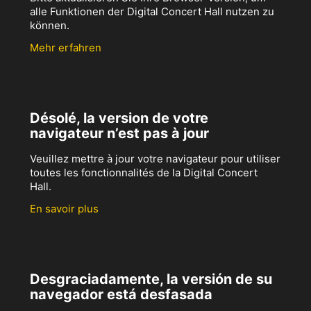
alle Funktionen der Digital Concert Hall nutzen zu
können.
Mehr erfahren
Désolé, la version de votre
navigateur n’est pas à jour
Veuillez mettre à jour votre navigateur pour utiliser
toutes les fonctionnalités de la Digital Concert
Hall.
En savoir plus
Desgraciadamente, la versión de su
navegador está desfasada