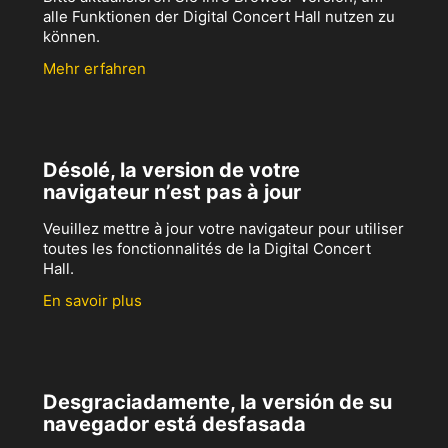
alle Funktionen der Digital Concert Hall nutzen zu
können.
Mehr erfahren
Désolé, la version de votre
navigateur n’est pas à jour
Veuillez mettre à jour votre navigateur pour utiliser
toutes les fonctionnalités de la Digital Concert
Hall.
En savoir plus
Desgraciadamente, la versión de su
navegador está desfasada