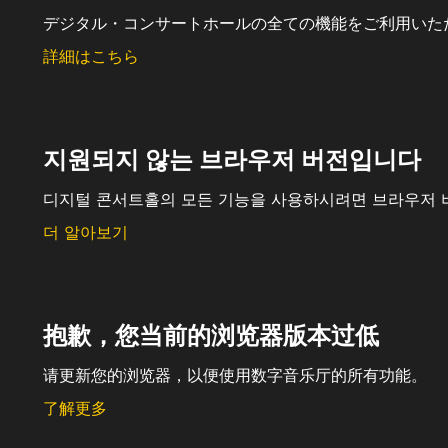
デジタル・コンサートホールの全ての機能をご利用いた
詳細はこちら
지원되지 않는 브라우저 버전입니다
디지털 콘서트홀의 모든 기능을 사용하시려면 브라우저 
더 알아보기
抱歉，您当前的浏览器版本过低
请更新您的浏览器，以便使用数字音乐厅的所有功能。
了解更多