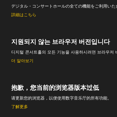
デジタル・コンサートホールの全ての機能をご利用いた
詳細はこちら
지원되지 않는 브라우저 버전입니다
디지털 콘서트홀의 모든 기능을 사용하시려면 브라우저 
더 알아보기
抱歉，您当前的浏览器版本过低
请更新您的浏览器，以便使用数字音乐厅的所有功能。
了解更多