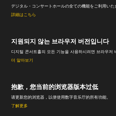
デジタル・コンサートホールの全ての機能をご利用いた
詳細はこちら
지원되지 않는 브라우저 버전입니다
디지털 콘서트홀의 모든 기능을 사용하시려면 브라우저 
더 알아보기
抱歉，您当前的浏览器版本过低
请更新您的浏览器，以便使用数字音乐厅的所有功能。
了解更多