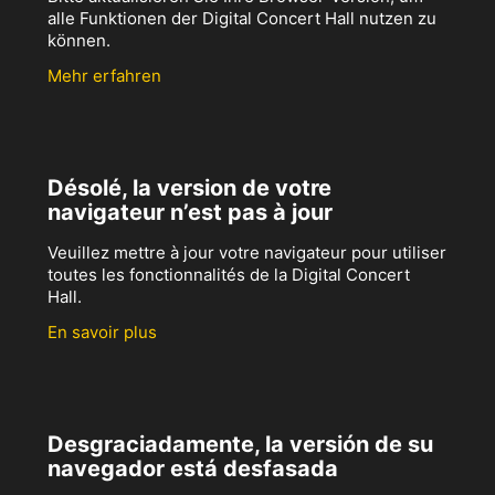
alle Funktionen der Digital Concert Hall nutzen zu
können.
Mehr erfahren
Désolé, la version de votre
navigateur n’est pas à jour
Veuillez mettre à jour votre navigateur pour utiliser
toutes les fonctionnalités de la Digital Concert
Hall.
En savoir plus
Desgraciadamente, la versión de su
navegador está desfasada