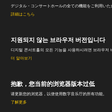
デジタル・コンサートホールの全ての機能をご利用いた
詳細はこちら
지원되지 않는 브라우저 버전입니다
디지털 콘서트홀의 모든 기능을 사용하시려면 브라우저 
더 알아보기
抱歉，您当前的浏览器版本过低
请更新您的浏览器，以便使用数字音乐厅的所有功能。
了解更多