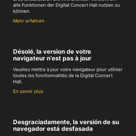
alle Funktionen der Digital Concert Hall nutzen zu
können.
Mehr erfahren
Désolé, la version de votre
navigateur n’est pas à jour
Veuillez mettre à jour votre navigateur pour utiliser
toutes les fonctionnalités de la Digital Concert
Hall.
En savoir plus
Desgraciadamente, la versión de su
navegador está desfasada