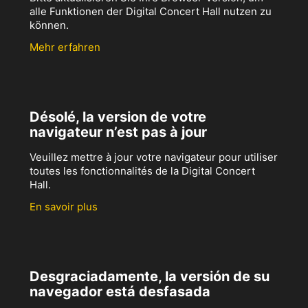
alle Funktionen der Digital Concert Hall nutzen zu
können.
Mehr erfahren
Désolé, la version de votre
navigateur n’est pas à jour
Veuillez mettre à jour votre navigateur pour utiliser
toutes les fonctionnalités de la Digital Concert
Hall.
En savoir plus
Desgraciadamente, la versión de su
navegador está desfasada