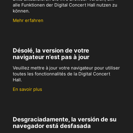
alle Funktionen der Digital Concert Hall nutzen zu
können.
Mehr erfahren
Désolé, la version de votre
navigateur n’est pas à jour
Veuillez mettre à jour votre navigateur pour utiliser
toutes les fonctionnalités de la Digital Concert
Hall.
En savoir plus
Desgraciadamente, la versión de su
navegador está desfasada