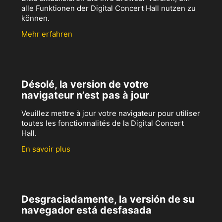
alle Funktionen der Digital Concert Hall nutzen zu
können.
Mehr erfahren
Désolé, la version de votre
navigateur n’est pas à jour
Veuillez mettre à jour votre navigateur pour utiliser
toutes les fonctionnalités de la Digital Concert
Hall.
En savoir plus
Desgraciadamente, la versión de su
navegador está desfasada