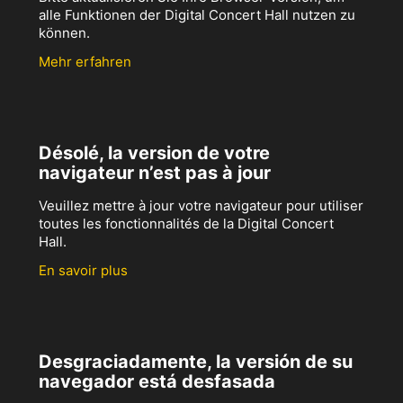
alle Funktionen der Digital Concert Hall nutzen zu
können.
Mehr erfahren
Désolé, la version de votre
navigateur n’est pas à jour
Veuillez mettre à jour votre navigateur pour utiliser
toutes les fonctionnalités de la Digital Concert
Hall.
En savoir plus
Desgraciadamente, la versión de su
navegador está desfasada