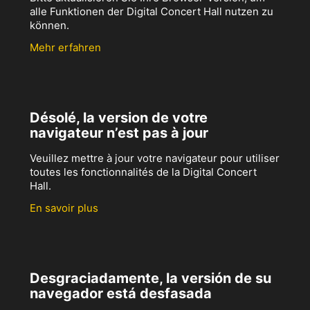
alle Funktionen der Digital Concert Hall nutzen zu
können.
Mehr erfahren
Désolé, la version de votre
navigateur n’est pas à jour
Veuillez mettre à jour votre navigateur pour utiliser
toutes les fonctionnalités de la Digital Concert
Hall.
En savoir plus
Desgraciadamente, la versión de su
navegador está desfasada