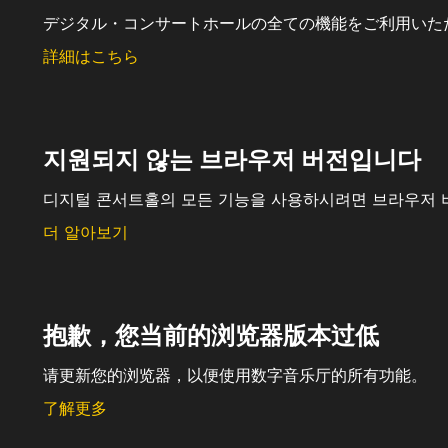
デジタル・コンサートホールの全ての機能をご利用いた
詳細はこちら
지원되지 않는 브라우저 버전입니다
디지털 콘서트홀의 모든 기능을 사용하시려면 브라우저 
더 알아보기
抱歉，您当前的浏览器版本过低
请更新您的浏览器，以便使用数字音乐厅的所有功能。
了解更多