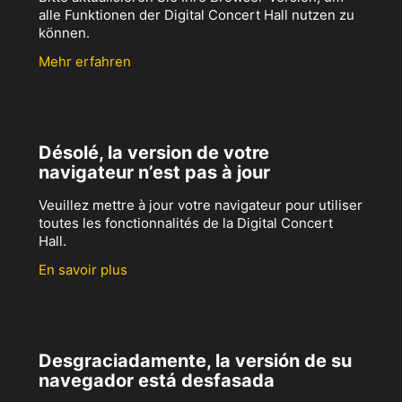
alle Funktionen der Digital Concert Hall nutzen zu
können.
Mehr erfahren
Désolé, la version de votre
navigateur n’est pas à jour
Veuillez mettre à jour votre navigateur pour utiliser
toutes les fonctionnalités de la Digital Concert
Hall.
En savoir plus
Desgraciadamente, la versión de su
navegador está desfasada