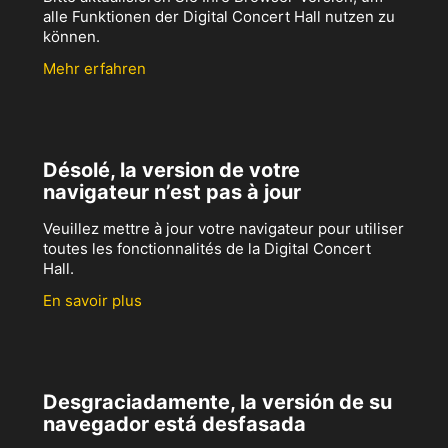
alle Funktionen der Digital Concert Hall nutzen zu
können.
Mehr erfahren
Désolé, la version de votre
navigateur n’est pas à jour
Veuillez mettre à jour votre navigateur pour utiliser
toutes les fonctionnalités de la Digital Concert
Hall.
En savoir plus
Desgraciadamente, la versión de su
navegador está desfasada