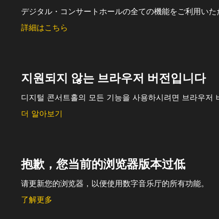
デジタル・コンサートホールの全ての機能をご利用いた
詳細はこちら
지원되지 않는 브라우저 버전입니다
디지털 콘서트홀의 모든 기능을 사용하시려면 브라우저 
더 알아보기
抱歉，您当前的浏览器版本过低
请更新您的浏览器，以便使用数字音乐厅的所有功能。
了解更多