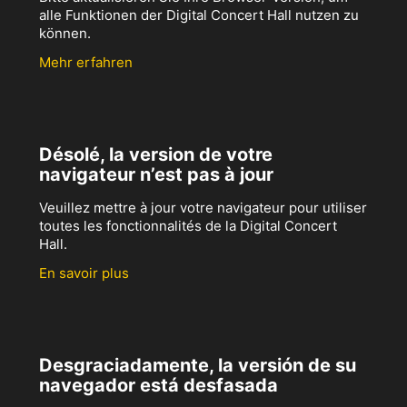
alle Funktionen der Digital Concert Hall nutzen zu
können.
Mehr erfahren
Désolé, la version de votre
navigateur n’est pas à jour
Veuillez mettre à jour votre navigateur pour utiliser
toutes les fonctionnalités de la Digital Concert
Hall.
En savoir plus
Desgraciadamente, la versión de su
navegador está desfasada