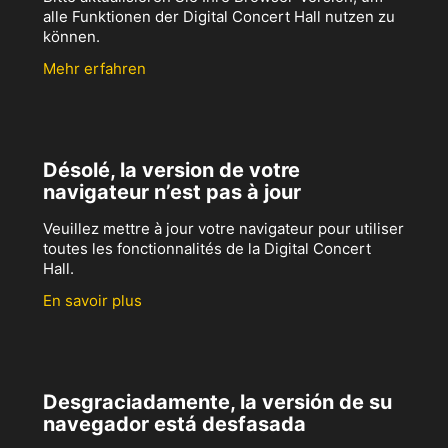
alle Funktionen der Digital Concert Hall nutzen zu
können.
Mehr erfahren
Désolé, la version de votre
navigateur n’est pas à jour
Veuillez mettre à jour votre navigateur pour utiliser
toutes les fonctionnalités de la Digital Concert
Hall.
En savoir plus
Desgraciadamente, la versión de su
navegador está desfasada