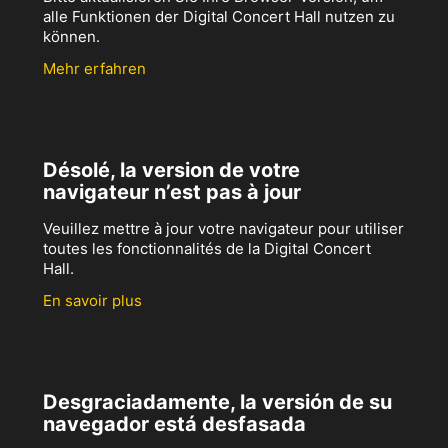
alle Funktionen der Digital Concert Hall nutzen zu
können.
Mehr erfahren
Désolé, la version de votre
navigateur n’est pas à jour
Veuillez mettre à jour votre navigateur pour utiliser
toutes les fonctionnalités de la Digital Concert
Hall.
En savoir plus
Desgraciadamente, la versión de su
navegador está desfasada