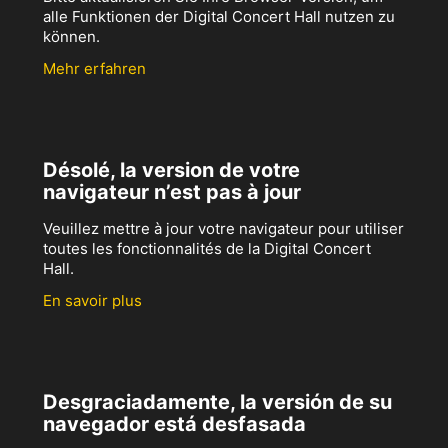
alle Funktionen der Digital Concert Hall nutzen zu
können.
Mehr erfahren
Désolé, la version de votre
navigateur n’est pas à jour
Veuillez mettre à jour votre navigateur pour utiliser
toutes les fonctionnalités de la Digital Concert
Hall.
En savoir plus
Desgraciadamente, la versión de su
navegador está desfasada