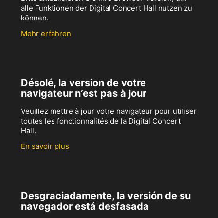
alle Funktionen der Digital Concert Hall nutzen zu
können.
Mehr erfahren
Désolé, la version de votre
navigateur n’est pas à jour
Veuillez mettre à jour votre navigateur pour utiliser
toutes les fonctionnalités de la Digital Concert
Hall.
En savoir plus
Desgraciadamente, la versión de su
navegador está desfasada